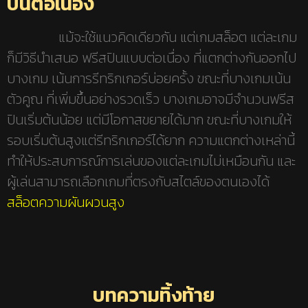
ปินต่อเนื่อง
แม้จะใช้แนวคิดเดียวกัน แต่เกมสล็อต แต่ละเกม
ก็มีวิธีนำเสนอ ฟรีสปินแบบต่อเนื่อง ที่แตกต่างกันออกไป
บางเกม เน้นการรีทริกเกอร์บ่อยครั้ง ขณะที่บางเกมเน้น
ตัวคูณ ที่เพิ่มขึ้นอย่างรวดเร็ว บางเกมอาจมีจำนวนฟรีส
ปินเริ่มต้นน้อย แต่มีโอกาสขยายได้มาก ขณะที่บางเกมให้
รอบเริ่มต้นสูงแต่รีทริกเกอร์ได้ยาก ความแตกต่างเหล่านี้
ทำให้ประสบการณ์การเล่นของแต่ละเกมไม่เหมือนกัน และ
ผู้เล่นสามารถเลือกเกมที่ตรงกับสไตล์ของตนเองได้
สล็อตความผันผวนสูง
บทความทิ้งท้าย