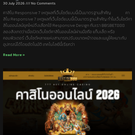
30 July 2026
No Comments
คาสิโน Responsive 7 เหตุผลที่เว็บไซต์แบบนี้เป็นมาตรฐานสำคัญ คา
สิโน Responsive 7 เหตุผลที่เว็บไซต์แบบนี้เป็นมาตรฐานสำคัญ ทำไมเว็บไซต์คา
สิโนออนไลน์ยุคใหม่จึงเลือกใช้ Responsive Design กับเรา BBSBET888
ลองสังเกตว่าเมื่อเปิดเว็บไซต์คาสิโนออนไลน์ผ่านมือถือ แท็บเล็ต หรือ
คอมพิวเตอร์ เว็บไซต์หลายแห่งสามารถปรับขนาดหน้าจอและเมนูให้เหมาะกับ
อุปกรณ์ได้โดยอัตโนมัติ เทคโนโลยีนี้เรียกว่า
Read More »