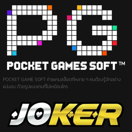
POCKET GAME SOFT ค่ายเกมสล็อตที่หลาย ๆ คนต้องรู้จักอย่าง
แน่นอน ด้วยรูปแบบเกมที่ไม่เหมือนใคร