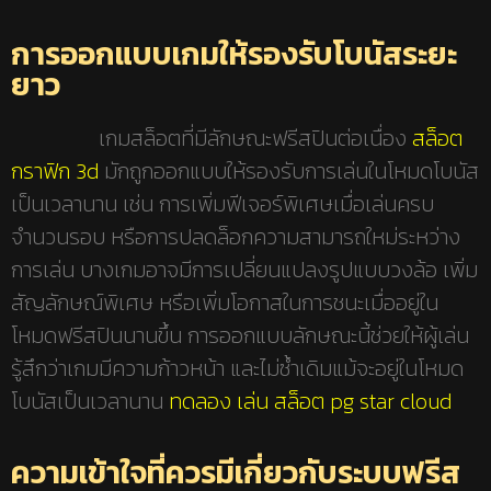
การออกแบบเกมให้รองรับโบนัสระยะ
ยาว
เกมสล็อตที่มีลักษณะฟรีสปินต่อเนื่อง
สล็อต
กราฟิก 3d
มักถูกออกแบบให้รองรับการเล่นในโหมดโบนัส
เป็นเวลานาน เช่น การเพิ่มฟีเจอร์พิเศษเมื่อเล่นครบ
จำนวนรอบ หรือการปลดล็อกความสามารถใหม่ระหว่าง
การเล่น บางเกมอาจมีการเปลี่ยนแปลงรูปแบบวงล้อ เพิ่ม
สัญลักษณ์พิเศษ หรือเพิ่มโอกาสในการชนะเมื่ออยู่ใน
โหมดฟรีสปินนานขึ้น การออกแบบลักษณะนี้ช่วยให้ผู้เล่น
รู้สึกว่าเกมมีความก้าวหน้า และไม่ซ้ำเดิมแม้จะอยู่ในโหมด
โบนัสเป็นเวลานาน
ทดลอง เล่น สล็อต pg star cloud
ความเข้าใจที่ควรมีเกี่ยวกับระบบฟรีส