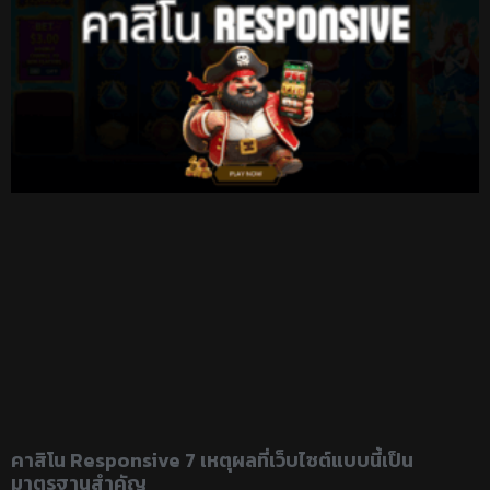
คาสิโน Responsive 7 เหตุผลที่เว็บไซต์แบบนี้เป็น
มาตรฐานสำคัญ