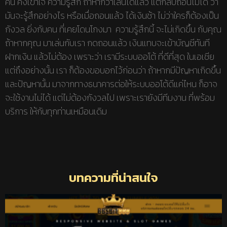
คน คงเข้าใจ ความรู้สึก ถ้าหากว่าเล่นได้แล้ว แต่กลับถอนไม่ได้ ว่า
มันจะรู้สึกอย่างไร หรือเมื่อถอนแล้ว ได้เงินช้า ไม่ว่าใครก็ต้องเป็น
กังวล ยิ่งกับคน ที่เคยโดนโกงมา ความรู้สึกนี้ จะไม่เกิดขึ้น กับคุณ
ถ้าหากคุณ มาเล่นกับเรา กดถอนแล้ว เงินแทบจะเข้าบัญชีทันที
ฝากเงิน แล้วไม่ต้อง เพราะว่า เรามีระบบออโต้ ที่ดีที่สุด ในเอเชีย
แต่ถึงอย่างนั้น เรา ก็ต้องขอบอกไว้ก่อนว่า ถ้าหากมีปัญหาเกิดขึ้น
และปัญหานั้น มาจากทางธนาคารต่อให้ระบบออโต้ดีแค่ไหน ก็อาจ
จะใช้งานไม่ได้ แต่ไม่ต้องกังวลไป เพราะเรายังมีทีมงาน ที่พร้อม
บริการ ให้กับทุกท่านเหมือนเดิม
บทความที่น่าสนใจ