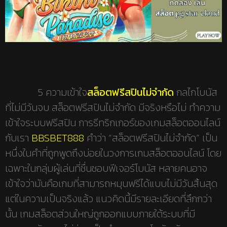
5 ความเข้าใจ
สล็อตฟรีสปินไม่จำกัด
กลไกโบนัส
ที่ไม่มีวันจบ สล็อตฟรีสปินไม่จำกัด มีจริงหรือไม่ ทำความ
เข้าใจระบบฟรีสปิน การรีทริกเกอร์ของเกมสล็อตออนไลน์
กับเรา
BBSBET888
คำว่า “สล็อตฟรีสปินไม่จำกัด” เป็น
หนึ่งในคำที่ถูกพูดถึงบ่อยในวงการเกมสล็อตออนไลน์ โดย
เฉพาะในกลุ่มผู้เล่นที่ชื่นชอบฟีเจอร์โบนัส หลายคนอาจ
เข้าใจว่ามันคือเกมที่สามารถหมุนฟรีได้แบบไม่มีวันสิ้นสุด
แต่ในความเป็นจริงแล้ว แนวคิดนี้มีรายละเอียดที่ลึกกว่า
นั้น เกมสล็อตส่วนใหญ่ถูกออกแบบภายใต้ระบบที่มี