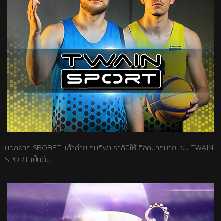
นอกจาก SBOBET แล้วค่ายเกมกีฬาเราก็มีให้เลือกมากมาย เช่น TWAIN
SPORT เป็นต้น