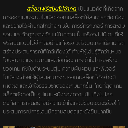
สล็อตฟรีสปินไม่จำกัด
เป็นแนวคิดที่เกิดจาก
การออกแบบระบบโบนัสของเกมสล็อตให้สามารถต่อเนื่อง
และขยายได้ผ่านกลไกต่าง ๆ เช่น การรีทริกเกอร์ การสะสม
รอบ และตัวคูณรางวัล แม้ในความเป็นจริงจะไม่มีเกมที่ให้
ฟรีสปินแบบไม่จำกัดอย่างแท้จริง แต่ระบบเหล่านี้สามารถ
สร้างประสบการณ์ที่ใกล้เคียงได้ ทำให้ผู้เล่นรู้สึกว่าโหมด
โบนัสมีความยาวนานและต่อเนื่อง การเข้าใจโครงสร้าง
ของเกม ทั้งในด้านระบบสุ่ม ความผันผวน และฟีเจอร์
โบนัส จะช่วยให้ผู้เล่นสามารถมองเกมสล็อตได้อย่างมี
เหตุผล และเข้าใจธรรมชาติของเกมมากขึ้น ท้ายที่สุด เกม
สล็อตยังคงเป็นรูปแบบหนึ่งของความบันเทิงในโลก
ดิจิทัล การเล่นอย่างมีความเข้าใจและมีขอบเขตจะช่วยให้
ประสบการณ์การเล่นมีความสมดุลและยั่งยืนมากขึ้น