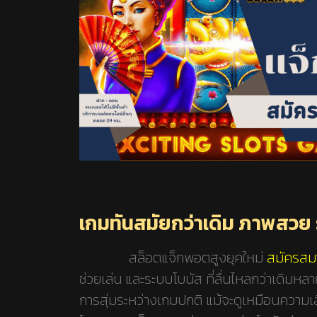
เกมทันสมัยกว่าเดิม ภาพสวย ระ
สล็อตแจ็กพอตสูงยุคใหม่
สมัครสมา
ช่วยเล่น และระบบโบนัส ที่ลื่นไหลกว่าเดิมห
การสุ่มระหว่างเกมปกติ แม้จะดูเหมือนความเสี