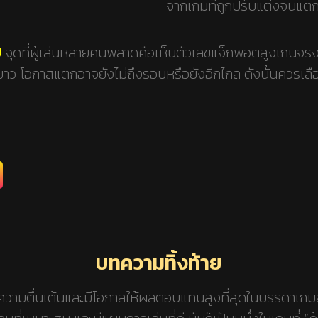
จากเกมที่ถูกปรับแต่งจนแต
ป
จุดที่ผู้เล่นหลายคนพลาดคือเห็นตัวเลขแจ็กพอตสูงเกินจริงแล
าว โอกาสแตกอาจยังไม่ถึงรอบหรือยังอีกไกล ดังนั้นควรเลื
บทความทิ้งท้าย
งความตื่นเต้นและมีโอกาสให้ผลตอบแทนสูงที่สุดในบรรดาเกมสล