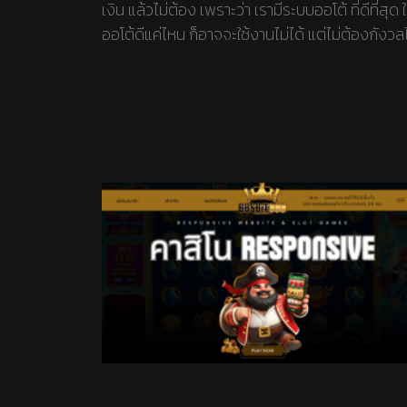
เงิน แล้วไม่ต้อง เพราะว่า เรามีระบบออโต้ ที่ดีที่
ออโต้ดีแค่ไหน ก็อาจจะใช้งานไม่ได้ แต่ไม่ต้องกังวล