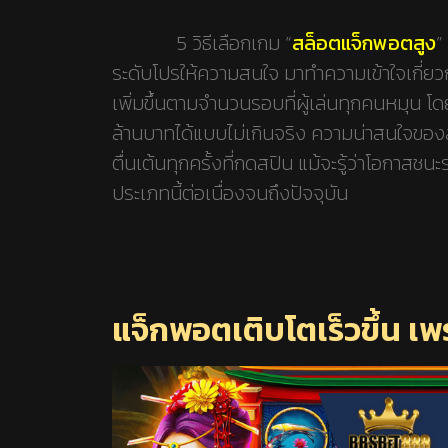
5 วิธีเลือกเกม “
สล็อตแจ็กพอตสูง
”
ระดับโปรให้ความสนใจ มาทำความเข้าใจเกี่ยว
เพิ่มขึ้นตามจำนวนรอบที่ผู้เล่นทุกคนหมุน โ
ล้านบาทได้แบบไม่เกินจริง ความน่าสนใจของสล็
ตื่นเต้นทุกครั้งที่กดสปิน แม้จะรู้ว่าโอกาสชน
ประเภทนี้ต่อเนื่องจนถึงปัจจุบัน
แจ็กพอตเติบโตเร็วขึ้น เพ