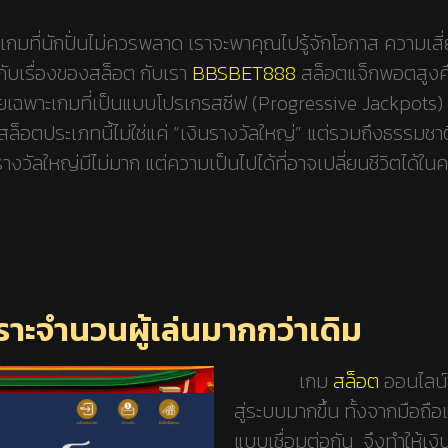
 เกมที่นักปั่นไม่ควรพลาด เราจะพาคุณไปรู้จักโอกาส ความเสี
กับเรื่องของสล็อต กับเรา
BBSBET888
สล็อตแจ็กพอตสูงคือ
ดยเฉพาะเกมที่เป็นแบบโปรเกรสซีฟ (Progressive Jackpots) เ
อตประเภทนี้ไม่ใช่แค่ “เงินรางวัลใหญ่” แต่รวมถึงธรรมชาติขอ
ะรางวัลใหญ่มีไม่มาก แต่ความเป็นไปได้ที่อาจเปลี่ยนชีวิตได้ใน
ราะจำนวนผู้เล่นมากกว่าเดิม
เกม
สล็อต
ออนไลน์ข
สู่ระบบมากขึ้น ทั้งจากมือถ
แบบเชื่อมต่อกัน จึงทำให้เง