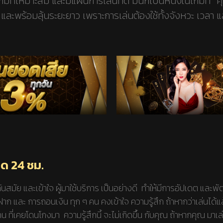
ี่เหมาะสม และมีแผนการเล่นที่ดี มันก็เป็นหนึ่งในเกมที่ “คุ้ม
อน และพร้อมลุ้นระยะยาว เพราะการเล่นต้องใช้ทั้งจังหวะ เวลา
ด 24 ชม.
ัย และเข้าใจ ผู้มาใช้บริการ เป็นอย่างดี ทำให้มีการอัปเดต และพัฒน
ละ การถอนเงิน ทุก ๆ คน คงเข้าใจ ความรู้สึก ถ้าหากว่าเล่นได้แล้ว 
ับคน ที่เคยโดนโกงมา ความรู้สึกนี้ จะไม่เกิดขึ้น กับคุณ ถ้าหากคุณ ม