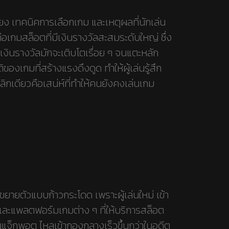
่ยง เทคนิคการเลือกเกม และเหตุผลที่นักเล่น
เกมสล็อตที่มีเงินรางวัลสะสมระดับใหญ่ ซึ่ง
งินรางวัลมักจะเติบโตเรื่อย ๆ จนแตะหลัก
งเกมที่สร้างแรงดึงดูด ทำให้ผู้เล่นรู้สึก
คลิกเดียวคือเสน่ห์ที่ทำให้คนยังคงเล่นเกม
ยายตัวแบบก้าวกระโดด เพราะผู้เล่นใหม่ เข้า
ือและแพลตฟอร์มเกมต่าง ๆ ที่ให้บริการสล็อต
ินแจ็กพอต ไหลเข้ากองกลางเร็วขึ้นกว่าในอดีต