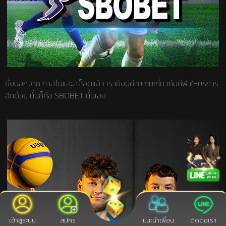
ซึ่งนอกจาก กาสิโนและสล็อตแล้ว เรายังมีค่ายเกมเกี่ยวกับกีฬาให้บริการ
อีกด้วย นั่นก็คือ SBOBET นั่นเอง
เข้าสู่ระบบ
สมัคร
แนะนำเพื่อน
ติดต่อเรา