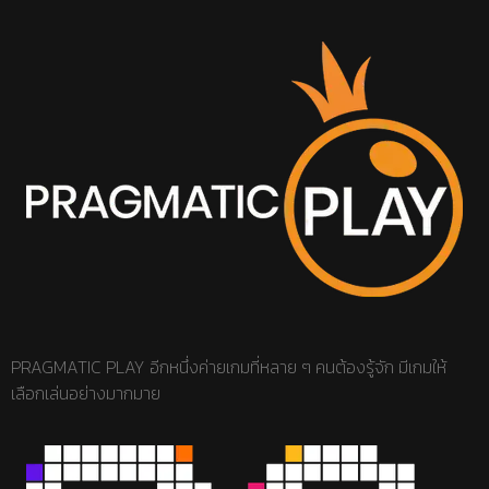
PRAGMATIC PLAY อีกหนึ่งค่ายเกมที่หลาย ๆ คนต้องรู้จัก มีเกมให้
เลือกเล่นอย่างมากมาย