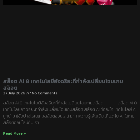
สล็อต AI 8 เทคโนโลยีอัจฉริยะที่กำลังเปลี่ยนโฉมเกม
สล็อต
27 July 2026
No Comments
สล็อต AI 8 เทคโนโลยีอัจฉริยะที่กำลังเปลี่ยนโฉมเกมสล็อต สล็อต AI 8
เทคโนโลยีอัจฉริยะที่กำลังเปลี่ยนโฉมเกมสล็อต สล็อต AI คืออะไร เทคโนโลยี AI
ถูกนำมาใช้อย่างไรในเกมสล็อตออนไลน์ มาหาความรู้เพิ่มเติม เกี่ยวกับ AI ในเกม
สล็อตออนไลน์กับเรา
Read More »