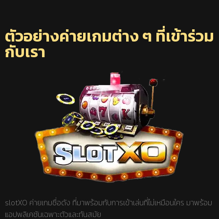
ตัวอย่างค่ายเกมต่าง ๆ ที่เข้าร่วม
กับเรา
slotXO ค่ายเกมชื่อดัง ที่มาพร้อมกับการเข้าเล่นที่ไม่เหมือนใคร มาพร้อม
แอปพลิเคชันเฉพาะตัวและทันสมัย