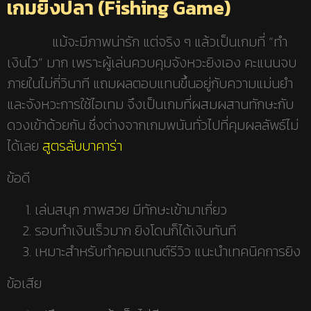
เกมยิงปลา (Fishing Game)
แม้จะมีภาพน่ารัก แต่จริง ๆ แล้วเป็นเกมที่ “ทำ
เงินไว” มาก เพราะผู้เล่นควบคุมจังหวะยิงเอง คะแนนจบ
ภายในไม่กี่วินาที แถมผลตอบแทนขึ้นอยู่กับความแม่นยำ
และจังหวะการใช้ไอเทม จึงเป็นเกมที่ผสมผสานทักษะกับ
ดวงเข้าด้วยกัน ซึ่งต่างจากเกมพนันทั่วไปที่คุมผลลัพธ์ไม่
ได้เลย
สูตรลับบาคาร่า
ข้อดี
เล่นสนุก ภาพสวย มีทักษะเข้ามาเกี่ยว
รอบทำเงินเร็วมาก ยิงโดนก็ได้เงินทันที
เหมาะสำหรับทำคอนเทนต์รีวิว แนะนำเทคนิคการยิง
ข้อเสีย