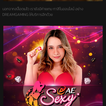
นอกจากสล็อตแล้ว เรายังมีค่ายเกม กาสิโนออนไลน์ อย่าง
DREAMGAMING ให้บริการอีกด้วย