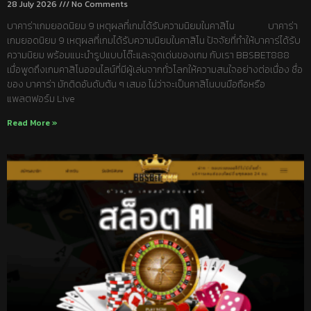
28 July 2026
No Comments
บาคาร่าเกมยอดนิยม 9 เหตุผลที่เกมได้รับความนิยมในคาสิโน บาคาร่า
เกมยอดนิยม 9 เหตุผลที่เกมได้รับความนิยมในคาสิโน ปัจจัยที่ทำให้บาคาร่ได้รับ
ความนิยม พร้อมแนะนำรูปแบบโต๊ะและจุดเด่นของเกม กับเรา BBSBET888
เมื่อพูดถึงเกมคาสิโนออนไลน์ที่มีผู้เล่นจากทั่วโลกให้ความสนใจอย่างต่อเนื่อง ชื่อ
ของ บาคาร่า มักติดอันดับต้น ๆ เสมอ ไม่ว่าจะเป็นคาสิโนบนมือถือหรือ
แพลตฟอร์ม Live
Read More »