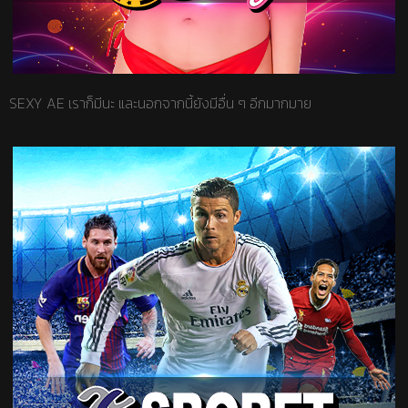
SEXY AE เราก็มีนะ และนอกจากนี้ยังมีอื่น ๆ อีกมากมาย