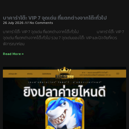
บาคาร่าโต๊ะ VIP 7 จุดเด่น ที่แตกต่างจากโต๊ะทั่วไป
26 July 2026
No Comments
บาคาร่าโต๊ะ VIP 7 จุดเด่น ที่แตกต่างจากโต๊ะทั่วไป บาคาร่าโต๊ะ VIP 7
จุดเด่น ที่แตกต่างจากโต๊ะทั่วไป รวม 7 จุดเด่นของโต๊ะ VIP และปัจจัยที่ควร
พิจารณาก่อน
Read More »