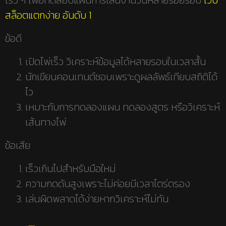
เร็ว ๆ เพื่อทดสอบแผนการเล่นจำนวนหลายร้อยรอบ
เว็บ
สล็อตแตกง่าย อันดับ 1
ข้อดี
เปิดไพ่เร็ว วิเคราะห์ข้อมูลได้หลายรอบในเวลาสั้น
นักเขียนคอนเทนต์ชอบเพราะดูผลลัพธ์เทียบสถิติได้
ไว
เหมาะกับการทดลองแผน ทดลองสูตร หรือวิเคราะห์
เส้นทางไพ่
ข้อเสีย
เร็วเกินไปสำหรับมือใหม่
ความกดดันสูงเพราะไม่ค่อยมีเวลาไตร่ตรอง
เล่นผิดพลาดได้ง่ายหากวิเคราะห์ไม่ทัน