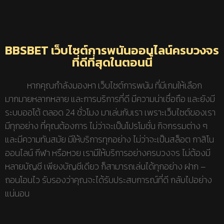
BBSBET เว็บไซต์การพนันออนไลน์ครบวงจร
ที่ดีที่สุดในตอนนี้
หากคุณกำลังมองหา เว็บไซต์การพนัน ที่มีเกมให้เลือก
มากมายหลากหลาย และการบริการที่ดี มีความน่าเชื่อถือ และยังมี
ระบบออโต้ ตลอด 24 ชั่วโมง มาเล่นกับเรา เพราะเว็บไซต์ของเรา
มีทุกอย่าง ที่คุณต้องการ ไม่ว่าจะเป็นโปรโมชั่น กิจกรรมต่าง ๆ
และมีความทันสมัย มีให้บริการทุกอย่าง ไม่ว่าจะเป็นสล็อต กาสิโน
ออนไลน์ กีฬา หรือหวย เรามีให้บริการอย่างครบวงจร ไม่ต้องมี
หลายบัญชี เพียงบัญชีเดียว ก็สามารถเล่นได้ทุกอย่าง ฝาก –
ถอนโอนไว รับรองว่าคุณจะได้รับประสบการณ์ที่ดี กลับไปอย่าง
แน่นอน