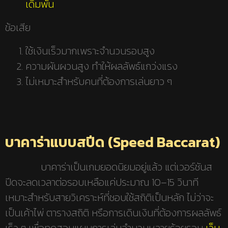
เดิมพัน
ข้อเสีย
ใช้เงินเร็วมากเพราะจำนวนรอบสูง
ความผันผวนสูง ทำให้ผลลัพธ์แกว่งแรง
ไม่เหมาะสำหรับคนที่ต้องการเล่นยาว ๆ
บาคาร่าแบบสปีด (Speed Baccarat)
บาคาร่าเป็นเกมยอดนิยมอยู่แล้ว แต่เวอร์ชันส
ปีดจะลดเวลาต่อรอบเหลือแค่ประมาณ 10–15 วินาที
เหมาะสำหรับสายวิเคราะห์ที่ชอบใช้สถิติเป็นหลัก ไม่ว่าจะ
เป็นเค้าไพ่ ตารางสถิติ หรือการเดินเงินที่ต้องการผลลัพธ์