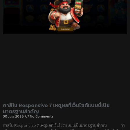
คาสิโน Responsive 7 เหตุผลที่เว็บไซต์แบบนี้เป็น
มาตรฐานสำคัญ
30 July 2026
No Comments
คาสิโน Responsive 7 เหตุผลที่เว็บไซต์แบบนี้เป็นมาตรฐานสำคัญ คา