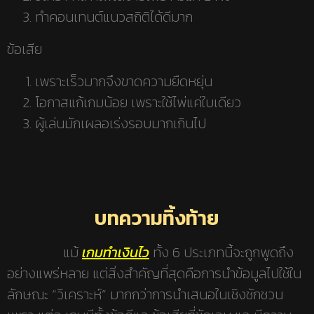
ทำคอนเทนต์แนวสถิติได้ดีมาก
ข้อเสีย
เพราะเร็วมากจึงขาดความยืดหยุ่น
โอกาสแก้เกมน้อย เพราะใช้ไพ่แค่ใบเดียว
ผู้เล่นมักเผลอเร่งรอบมากเกินไป
บทความทิ้งท้าย
แม้
เกมทำเงินไว
ทั้ง 6 ประเภทนี้จะถูกพูดถึง
อย่างแพร่หลาย แต่สิ่งสำคัญที่สุดคือการนำข้อมูลไปใช้ใน
ลักษณะ “วิเคราะห์” มากกว่าการนำเสนอในเชิงชักชวน