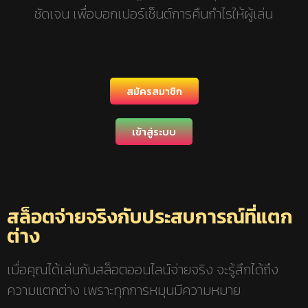
ชัดเจน เพื่อบอกเปอร์เซ็นต์การคืนกำไรให้ผู้เล่น
สมัครสมาชิก
เข้าสู่ระบบ
สล็อตจ่ายจริงกับประสบการณ์ที่แตก
ต่าง
เมื่อคุณได้เล่นกับสล็อตออนไลน์จ่ายจริง จะรู้สึกได้ถึง
ความแตกต่าง เพราะทุกการหมุนมีความหมาย