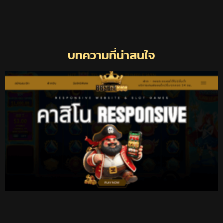
บทความที่น่าสนใจ