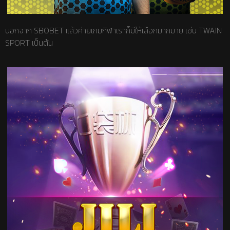
นอกจาก SBOBET แล้วค่ายเกมกีฬาเราก็มีให้เลือกมากมาย เช่น TWAIN
SPORT เป็นต้น