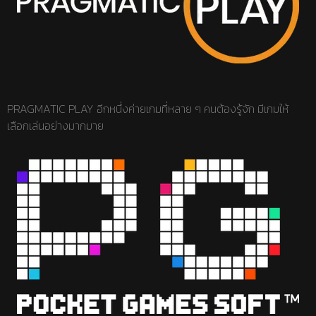
PRAGMATIC PLAY อีกหนึ่งค่ายเกมที่หลาย ๆ คนต้องรู้จัก มีเกมให้
เลือกเล่นอย่างมากมาย