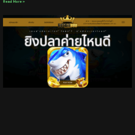
Read More »