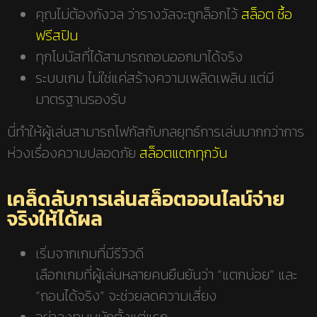
คุณไม่ต้องกังวล ว่ารางวัลจะถูกล็อกไว้
สล็อต ซื้อ
ฟรีสปิน
ทุกโบนัสที่ได้สามารถถอนออกมาได้จริง
ระบบเกม ไม่ใช่แค่สร้างความเพลิดเพลิน แต่มี
มาตรฐานรองรับ
นี่ทำให้ผู้เล่นสามารถโฟกัสกับกลยุทธ์การเล่นมากกว่าการ
ห่วงเรื่องความปลอดภัย
สล็อตแตกทุกวัน
เคล็ดลับการเล่นสล็อตออนไลน์จ่าย
จริงให้ได้ผล
เริ่มจากเกมที่มีรีวิวดี
เลือกเกมที่ผู้เล่นหลายคนยืนยันว่า “แตกบ่อย” และ
“ถอนได้จริง” จะช่วยลดความเสี่ยง