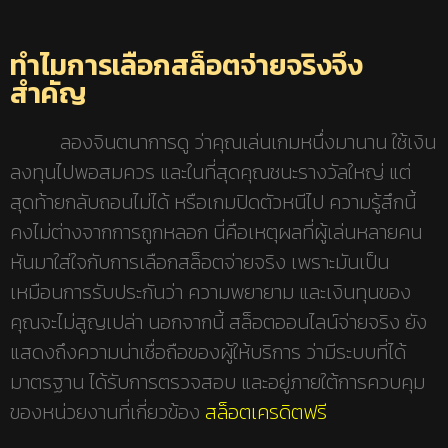
ทำไมการเลือกสล็อตจ่ายจริงจึง
สำคัญ
ลองจินตนาการดู ว่าคุณเล่นเกมหนึ่งมานาน ใช้เงิน
ลงทุนไปพอสมควร และในที่สุดคุณชนะรางวัลใหญ่ แต่
สุดท้ายกลับถอนไม่ได้ หรือเกมปิดตัวหนีไป ความรู้สึกนี้
คงไม่ต่างจากการถูกหลอก นี่คือเหตุผลที่ผู้เล่นหลายคน
หันมาใส่ใจกับการเลือกสล็อตจ่ายจริง เพราะมันเป็น
เหมือนการรับประกันว่า ความพยายาม และเงินทุนของ
คุณจะไม่สูญเปล่า นอกจากนี้ สล็อตออนไลน์จ่ายจริง ยัง
แสดงถึงความน่าเชื่อถือของผู้ให้บริการ ว่ามีระบบที่ได้
มาตรฐาน ได้รับการตรวจสอบ และอยู่ภายใต้การควบคุม
ของหน่วยงานที่เกี่ยวข้อง
สล็อตเครดิตฟรี