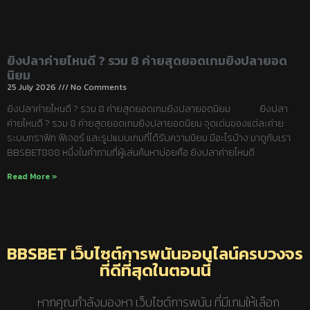
ยิงปลาค่ายไหนดี ? รวม 8 ค่ายสุดยอดเกมยิงปลายอด
นิยม
25 July 2026
No Comments
ยิงปลาค่ายไหนดี ? รวม 8 ค่ายสุดยอดเกมยิงปลายอดนิยม ยิงปลา
ค่ายไหนดี ? รวม 8 ค่ายสุดยอดเกมยิงปลายอดนิยม จุดเด่นของแต่ละค่าย
ระบบกราฟิก ฟีเจอร์ และรูปแบบเกมที่ได้รับความนิยม มีอะไรบ้าง มาดูกับเรา
BBSBET888 หนึ่งในคำถามที่ผู้เล่นค้นหาบ่อยคือ ยิงปลาค่ายไหนดี
Read More »
BBSBET เว็บไซต์การพนันออนไลน์ครบวงจร
ที่ดีที่สุดในตอนนี้
หากคุณกำลังมองหา เว็บไซต์การพนัน ที่มีเกมให้เลือก