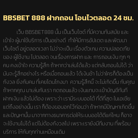
BBSBET 888 ฝากถอน โอนไวตลอด 24 ชม.
เว็บ BBSBET888 นั้น เป็นเว็บไซต์ ที่มีความทันสมัย และ
เข้าใจ ผู้มาใช้บริการ เป็นอย่างดี ทำให้มีการอัปเดต และพัฒนา
เว็บไซต์ อยู่ตลอดเวลา ไม่ว่าจะเป็น เรื่องตัวเกม ความปลอดภัย
ของ ผู้ใช้งาน ไปตลอด จนเรื่องการฝาก และ การถอนเงิน ทุก ๆ
คน คงเข้าใจ ความรู้สึก ถ้าหากว่าเล่นได้แล้ว แต่กลับถอนไม่ได้ ว่า
มันจะรู้สึกอย่างไร หรือเมื่อถอนแล้ว ได้เงินช้า ไม่ว่าใครก็ต้องเป็น
กังวล ยิ่งกับคน ที่เคยโดนโกงมา ความรู้สึกนี้ จะไม่เกิดขึ้น กับคุณ
ถ้าหากคุณ มาเล่นกับเรา กดถอนแล้ว เงินแทบจะเข้าบัญชีทันที
ฝากเงิน แล้วไม่ต้อง เพราะว่า เรามีระบบออโต้ ที่ดีที่สุด ในเอเชีย
แต่ถึงอย่างนั้น เรา ก็ต้องขอบอกไว้ก่อนว่า ถ้าหากมีปัญหาเกิดขึ้น
และปัญหานั้น มาจากทางธนาคารต่อให้ระบบออโต้ดีแค่ไหน ก็อาจ
จะใช้งานไม่ได้ แต่ไม่ต้องกังวลไป เพราะเรายังมีทีมงาน ที่พร้อม
บริการ ให้กับทุกท่านเหมือนเดิม