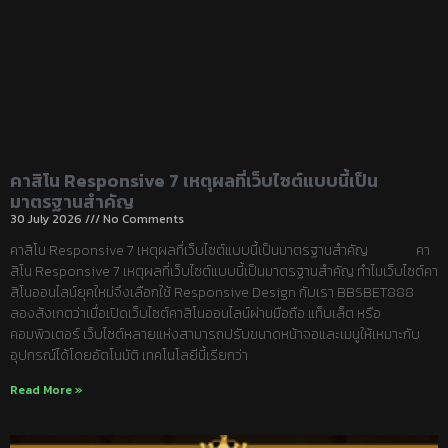
คาสิโน Responsive 7 เหตุผลที่เว็บไซต์แบบนี้เป็น
มาตรฐานสำคัญ
30 July 2026
No Comments
คาสิโน Responsive 7 เหตุผลที่เว็บไซต์แบบนี้เป็นมาตรฐานสำคัญ คา
สิโน Responsive 7 เหตุผลที่เว็บไซต์แบบนี้เป็นมาตรฐานสำคัญ ทำไมเว็บไซต์คา
สิโนออนไลน์ยุคใหม่จึงเลือกใช้ Responsive Design กับเรา BBSBET888
ลองสังเกตว่าเมื่อเปิดเว็บไซต์คาสิโนออนไลน์ผ่านมือถือ แท็บเล็ต หรือ
คอมพิวเตอร์ เว็บไซต์หลายแห่งสามารถปรับขนาดหน้าจอและเมนูให้เหมาะกับ
อุปกรณ์ได้โดยอัตโนมัติ เทคโนโลยีนี้เรียกว่า
Read More »