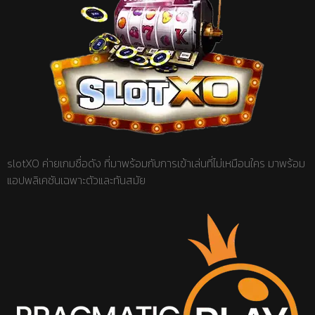
slotXO ค่ายเกมชื่อดัง ที่มาพร้อมกับการเข้าเล่นที่ไม่เหมือนใคร มาพร้อม
แอปพลิเคชันเฉพาะตัวและทันสมัย