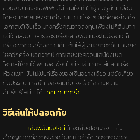
สวยงาม เสียงเอฟเฟกต์น่าสนใจ ทำให้ผู้เล่นรู้สึกเหมือน
ได้ผ่อนคลายหลังจากทำงานมาเหนื่อย ๆ ข้อดีอีกอย่างคือ
โอกาสได้เงินเร็ว บางครั้งคุณอาจลงทุนเพียงไม่กี่สิบบาท
แต่ได้กลับมาหลายร้อยหรือหลายพัน แม้จะไม่บ่อย แต่ก็
เพียงพอที่จะสร้างความตื่นเต้นให้ผู้เล่นอยากกลับมาเสี่ยง
โชคอีกครั้ง นอกจากนี้ การเสี่ยงโชคออนไลน์ยังเปิด
โอกาสให้คนได้พบเจอเพื่อนใหม่ ๆ ผ่านการเล่นสดหรือ
ห้องแชท มันไม่ใช่แค่เรื่องของเงินอย่างเดียว แต่ยังเกี่ยว
กับประสบการณ์ทางสังคมที่บางครั้งก็สร้างความ
สัมพันธ์ใหม่ ๆ ได้
เทคนิคบาคาร่า
วิธีเล่นให้ปลอดภัย
เล่นพนันยังไงดี
ถ้าจะเสี่ยงโชคจริง ๆ สิ่ง
สำคัญที่สุดคือ การเลือกเว็บที่เชื่อถือได้ ควรตรวจสอบ