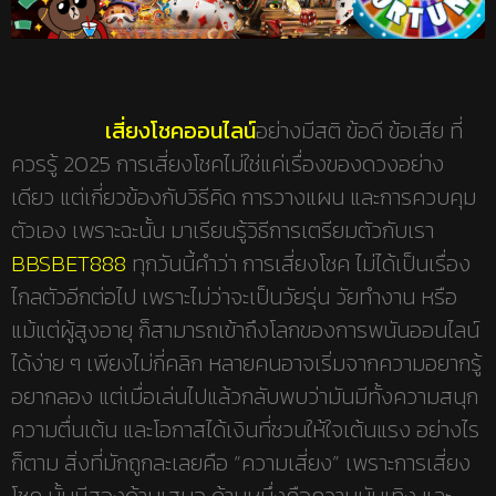
เสี่ยงโชคออนไลน์
อย่างมีสติ ข้อดี ข้อเสีย ที่
ควรรู้ 2025 การเสี่ยงโชคไม่ใช่แค่เรื่องของดวงอย่าง
เดียว แต่เกี่ยวข้องกับวิธีคิด การวางแผน และการควบคุม
ตัวเอง เพราะฉะนั้น มาเรียนรู้วิธีการเตรียมตัวกับเรา
BBSBET888
ทุกวันนี้คำว่า การเสี่ยงโชค ไม่ได้เป็นเรื่อง
ไกลตัวอีกต่อไป เพราะไม่ว่าจะเป็นวัยรุ่น วัยทำงาน หรือ
แม้แต่ผู้สูงอายุ ก็สามารถเข้าถึงโลกของการพนันออนไลน์
ได้ง่าย ๆ เพียงไม่กี่คลิก หลายคนอาจเริ่มจากความอยากรู้
อยากลอง แต่เมื่อเล่นไปแล้วกลับพบว่ามันมีทั้งความสนุก
ความตื่นเต้น และโอกาสได้เงินที่ชวนให้ใจเต้นแรง อย่างไร
ก็ตาม สิ่งที่มักถูกละเลยคือ “ความเสี่ยง” เพราะการเสี่ยง
โชค นั้นมีสองด้านเสมอ ด้านหนึ่งคือความบันเทิง และ