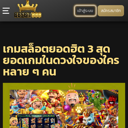
เข้าสู่ระบบ
สมัครสมาชิก
เกมสล็อตยอดฮิต 3 สุด
ยอดเกมในดวงใจของใคร
หลาย ๆ คน