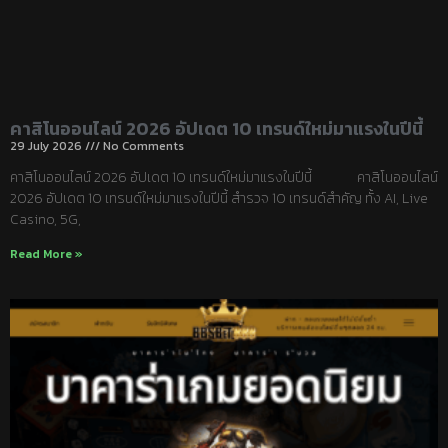
คาสิโนออนไลน์ 2026 อัปเดต 10 เทรนด์ใหม่มาแรงในปีนี้
29 July 2026
No Comments
คาสิโนออนไลน์ 2026 อัปเดต 10 เทรนด์ใหม่มาแรงในปีนี้ คาสิโนออนไลน์
2026 อัปเดต 10 เทรนด์ใหม่มาแรงในปีนี้ สำรวจ 10 เทรนด์สำคัญ ทั้ง AI, Live
Casino, 5G,
Read More »