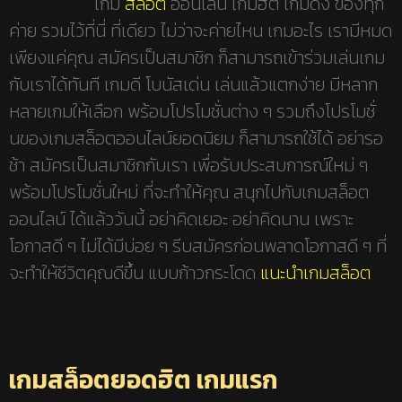
เกม
สล็อต
ออนไลน์ เกมฮิต เกมดัง ของทุก
ค่าย รวมไว้ที่นี่ ที่เดียว ไม่ว่าจะค่ายไหน เกมอะไร เรามีหมด
เพียงแค่คุณ สมัครเป็นสมาชิก ก็สามารถเข้าร่วมเล่นเกม
กับเราได้ทันที เกมดี โบนัสเด่น เล่นแล้วแตกง่าย มีหลาก
หลายเกมให้เลือก พร้อมโปรโมชั่นต่าง ๆ รวมถึงโปรโมชั่
นของเกมสล็อตออนไลน์ยอดนิยม ก็สามารถใช้ได้ อย่ารอ
ช้า สมัครเป็นสมาชิกกับเรา เพื่อรับประสบการณ์ใหม่ ๆ
พร้อมโปรโมชั่นใหม่ ที่จะทำให้คุณ สนุกไปกับเกมสล็อต
ออนไลน์ ได้แล้ววันนี้ อย่าคิดเยอะ อย่าคิดนาน เพราะ
โอกาสดี ๆ ไม่ได้มีบ่อย ๆ รีบสมัครก่อนพลาดโอกาสดี ๆ ที่
จะทำให้ชีวิตคุณดีขึ้น แบบก้าวกระโดด
แนะนำเกมสล็อต
เกมสล็อตยอดฮิต เกมแรก