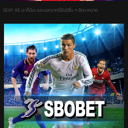
SEXY AE เราก็มีนะ และนอกจากนี้ยังมีอื่น ๆ อีกมากมาย