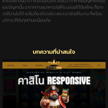
แต่ถึงอย่างนั้น เรา ก็ต้องขอบอกไว้ก่อนว่า ถ้าหากมีปัญหาเกิดขึ้น
และปัญหานั้น มาจากทางธนาคารต่อให้ระบบออโต้ดีแค่ไหน ก็อาจ
จะใช้งานไม่ได้ แต่ไม่ต้องกังวลไป เพราะเรายังมีทีมงาน ที่พร้อม
บริการ ให้กับทุกท่านเหมือนเดิม
บทความที่น่าสนใจ