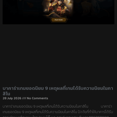
บาคาร่าเกมยอดนิยม 9 เหตุผลที่เกมได้รับความนิยมในคา
สิโน
28 July 2026
No Comments
บาคาร่าเกมยอดนิยม 9 เหตุผลที่เกมได้รับความนิยมในคาสิโน บาคาร่า
เกมยอดนิยม 9 เหตุผลที่เกมได้รับความนิยมในคาสิโน ปัจจัยที่ทำให้บาคาร่ได้รับ