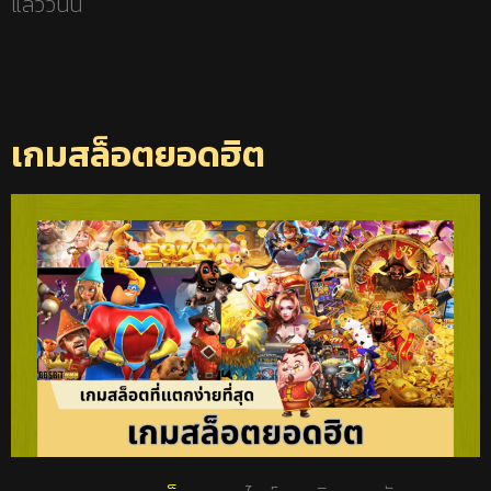
แล้ววันนี้
เกมสล็อตยอดฮิต