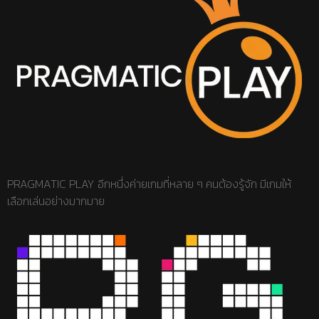
PRAGMATIC PLAY อีกหนึ่งค่ายเกมที่หลาย ๆ คนต้องรู้จัก มีเกมให้
เลือกเล่นอย่างมากมาย