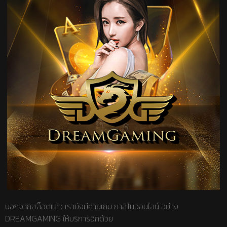
นอกจากสล็อตแล้ว เรายังมีค่ายเกม กาสิโนออนไลน์ อย่าง
DREAMGAMING ให้บริการอีกด้วย