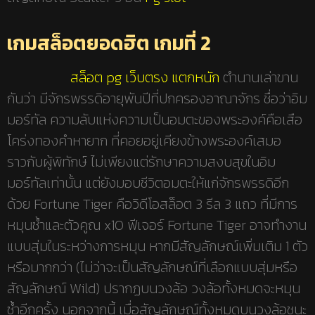
เกมสล็อตยอดฮิต เกมที่ 2
สล็อต pg เว็บตรง แตกหนัก
ตำนานเล่าขาน
กันว่า มีจักรพรรดิอายุพันปีที่ปกครองอาณาจักร ชื่อว่าอิม
มอร์ทัล ความลับแห่งความเป็นอมตะของพระองค์คือเสือ
โคร่งทองคำหายาก ที่คอยอยู่เคียงข้างพระองค์เสมอ
ราวกับผู้พิทักษ์ ไม่เพียงแต่รักษาความสงบสุขในอิม
มอร์ทัลเท่านั้น แต่ยังมอบชีวิตอมตะให้แก่จักรพรรดิอีก
ด้วย Fortune Tiger คือวิดีโอสล็อต 3 รีล 3 แถว ที่มีการ
หมุนซ้ำและตัวคูณ x10 ฟีเจอร์ Fortune Tiger อาจทำงาน
แบบสุ่มในระหว่างการหมุน หากมีสัญลักษณ์เพิ่มเติม 1 ตัว
หรือมากกว่า (ไม่ว่าจะเป็นสัญลักษณ์ที่เลือกแบบสุ่มหรือ
สัญลักษณ์ Wild) ปรากฏบนวงล้อ วงล้อทั้งหมดจะหมุน
ซ้ำอีกครั้ง นอกจากนี้ เมื่อสัญลักษณ์ทั้งหมดบนวงล้อชนะ