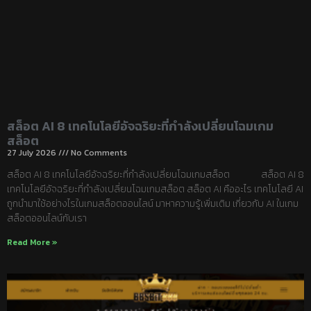
สล็อต AI 8 เทคโนโลยีอัจฉริยะที่กำลังเปลี่ยนโฉมเกม
สล็อต
27 July 2026
No Comments
สล็อต AI 8 เทคโนโลยีอัจฉริยะที่กำลังเปลี่ยนโฉมเกมสล็อต สล็อต AI 8
เทคโนโลยีอัจฉริยะที่กำลังเปลี่ยนโฉมเกมสล็อต สล็อต AI คืออะไร เทคโนโลยี AI
ถูกนำมาใช้อย่างไรในเกมสล็อตออนไลน์ มาหาความรู้เพิ่มเติม เกี่ยวกับ AI ในเกม
สล็อตออนไลน์กับเรา
Read More »