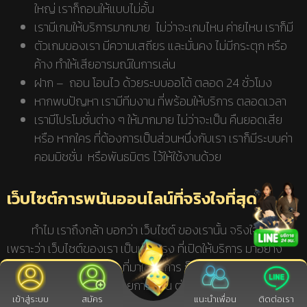
ใหญ่ เราก็ถอนให้แบบไม่อั้น
เรามีเกมให้บริการมากมาย ไม่ว่าจะเกมไหน ค่ายไหน เราก็มี
ตัวเกมของเรา มีความเสถียร และมั่นคง ไม่มีกระตุก หรือ
ค้าง ทำให้เสียอารมณ์ในการเล่น
ฝาก – ถอน โอนไว ด้วยระบบออโต้ ตลอด 24 ชั่วโมง
หากพบปัญหา เรามีทีมงาน ที่พร้อมให้บริการ ตลอดเวลา
เรามีโปรโมชั่นต่าง ๆ ให้มากมาย ไม่ว่าจะเป็น คืนยอดเสีย
หรือ หากใคร ที่ต้องการเป็นส่วนหนึ่งกับเรา เราก็มีระบบค่า
คอมมิชชั่น หรือพันธมิตร ไว้ให้ใช้งานด้วย
เว็บไซต์การพนันออนไลน์ที่จริงใจที่สุด
ทำไม เราถึงกล้า บอกว่า เว็บไซต์ ของเรานั้น จริงใจที่สุด
เพราะว่า เว็บไซต์ของเรา เป็นเว็บตรง ที่เปิดให้บริการ มาอย่าง
ยาวนาน และจำนวนลูกค้า ที่มาใช้บริการ ก็มีจำนวนเยอะมาก ทำให้
จำนวน รายการฝาก และรายการถอน ต่อวันนั้น มีมากมาย แต่ถึง
เข้าสู่ระบบ
สมัคร
แนะนำเพื่อน
ติดต่อเรา
อย่างนั้น เราก็ถอน ให้ทุก ๆ ยอด แบบไม่อั้น ไม่มีลิมิต การถอนราย