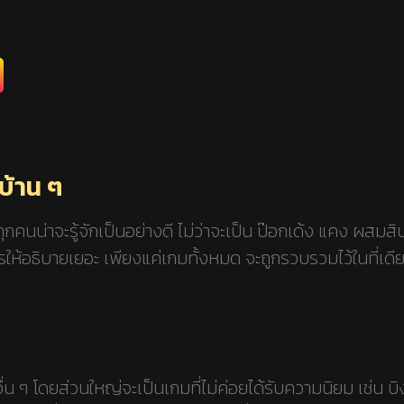
บ้าน ๆ
น่าจะรู้จักเป็นอย่างดี ไม่ว่าจะเป็น ป๊อกเด้ง แคง ผสมสิบ 
ะไรให้อธิบายเยอะ เพียงแค่เกมทั้งหมด จะถูกรวบรวมไว้ในที่เ
โดยส่วนใหญ่จะเป็นเกมที่ไม่ค่อยได้รับความนิยม เช่น บิงโ