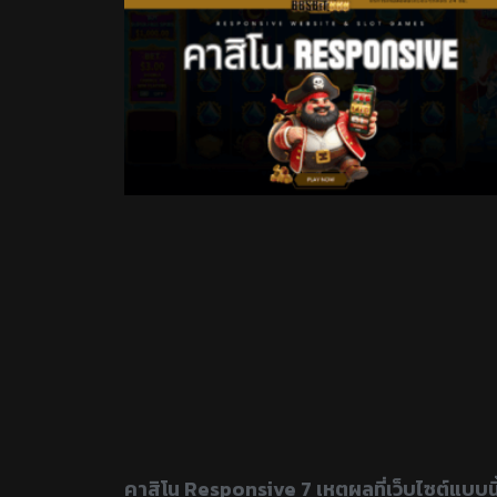
คาสิโน Responsive 7 เหตุผลที่เว็บไซต์แบบนี