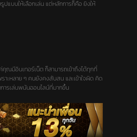
ปแบบให้เลือกเล่น แต่หลักการก็คือ ยิงให้
ีอินเทอร์เน็ต ก็สามารถเข้าถึงได้ทุกที่
เพราะหลาย ๆ คนยังคงสับสน และเข้าใจผิด คิด
การเล่นพนันออนไลน์ที่มากขึ้น