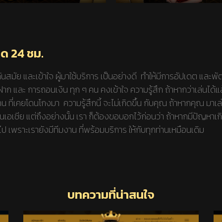
ด 24 ชม.
ัย และเข้าใจ ผู้มาใช้บริการ เป็นอย่างดี ทำให้มีการอัปเดต และพัฒน
ละ การถอนเงิน ทุก ๆ คน คงเข้าใจ ความรู้สึก ถ้าหากว่าเล่นได้แล้ว 
ับคน ที่เคยโดนโกงมา ความรู้สึกนี้ จะไม่เกิดขึ้น กับคุณ ถ้าหากคุณ ม
สุด ในเอเชีย แต่ถึงอย่างนั้น เรา ก็ต้องขอบอกไว้ก่อนว่า ถ้าหากมีปัญ
ไป เพราะเรายังมีทีมงาน ที่พร้อมบริการ ให้กับทุกท่านเหมือนเดิม
บทความที่น่าสนใจ