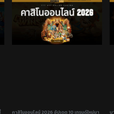
้
คาสิโนออนไลน์ 2026 อัปเดต 10 เทรนด์ใหม่มา
บา