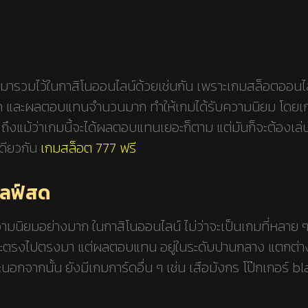
มารวมไว้ในกาสิโนออนไลน์ด้วยเช่นกัน เพราะเกมสล็อตออนไลน
นุก และผลตอบแทนจำนวนมาก ทำให้เกมได้รับความนิยม โดยเ
งแม้ว่าเกมนี้จะได้ผลตอบแทนเยอะก็ตาม แต่มันก็จะต้องเล่นให้
เดียวกัน
เกมสล็อต 777 ฟรี
ไลฟ์สด
มอย่างมาก ในกาสิโนออนไลน์ ไม่ว่าจะเป็นเกมที่หลาย ๆ ค
ย และตรงไปตรงมา แต่ผลตอบแทน อยู่ในระดับปานกลาง แตกต่าง
ะนอกจากนั้น ยังมีเกมการ์ดอื่น ๆ เช่น เสือมังกร โป๊กเกอร์ b