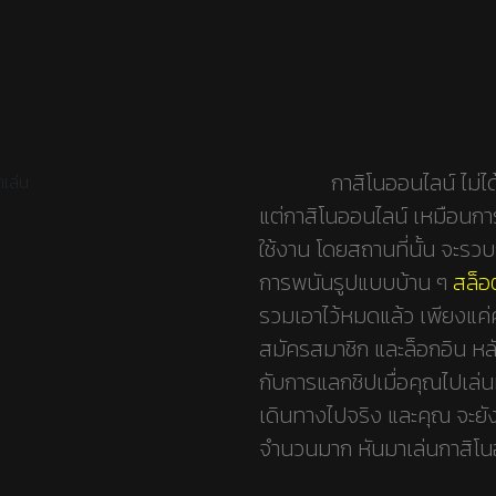
กาสิโนออนไลน์ ไม่ได้หมาย
แต่กาสิโนออนไลน์ เหมือนการ
ใช้งาน โดยสถานที่นั้น จะรว
การพนันรูปแบบบ้าน ๆ
สล็อ
รวมเอาไว้หมดแล้ว เพียงแค่ค
สมัครสมาชิก และล็อกอิน หลัง
กับการแลกชิปเมื่อคุณไปเล่น
เดินทางไปจริง และคุณ จะยัง
จำนวนมาก หันมาเล่นกาสิโน