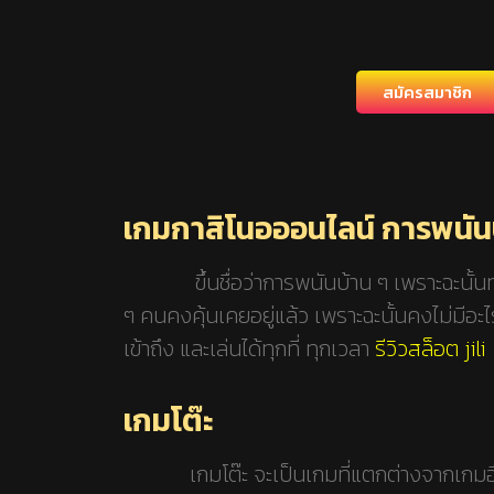
สมัครสมาชิก
เกมกาสิโนอออนไลน์ การพนัน
ขึ้นชื่อว่าการพนันบ้าน ๆ เพราะฉะนั้นทุกคน
ๆ คนคงคุ้นเคยอยู่แล้ว เพราะฉะนั้นคงไม่มีอ
เข้าถึง และเล่นได้ทุกที่ ทุกเวลา
รีวิวสล็อต jili
เกมโต๊ะ
เกมโต๊ะ จะเป็นเกมที่แตกต่างจากเกมอื่น ๆ 