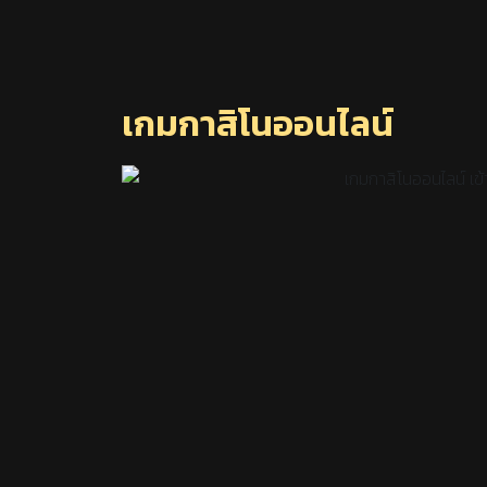
เกมกาสิโนออนไลน์