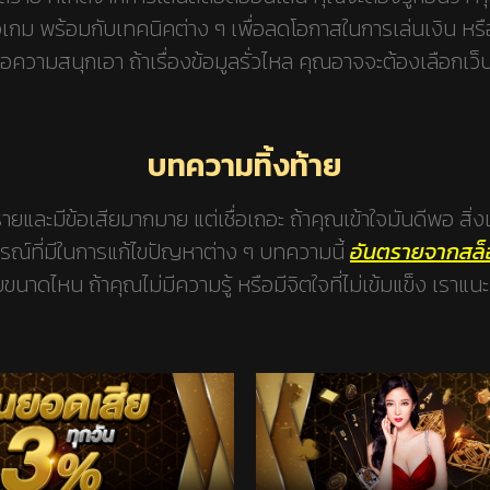
เกม พร้อมกับเทคนิคต่าง ๆ เพื่อลดโอกาสในการเล่นเงิน หรื
ามสนุกเอา ถ้าเรื่องข้อมูลรั่วไหล คุณอาจจะต้องเลือกเว็บไซต
บทความทิ้งท้าย
ข้อเสียมากมาย แต่เชื่อเถอะ ถ้าคุณเข้าใจมันดีพอ สิ่งเห
รณ์ที่มีในการแก้ไขปัญหาต่าง ๆ บทความนี้
อันตรายจากสล
นาดไหน ถ้าคุณไม่มีความรู้ หรือมีจิตใจที่ไม่เข้มแข็ง เราแ