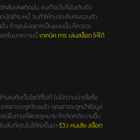
แต่กลับเสพติดมัน จนทำอะไรที่มันเกินตัว
ิดนัดชำระหนี้ จนทำให้ทะเลาะกับคนรอบตัว
ื่น ถ้าคุณไม่อยากเป็นแบบนั้น ก็ควรจะ
จะบอกในบทความนี้
เทคนิค การ เล่นสล็อต ให้ได้
เล่นกับเว็บไซต์ที่ไม่ดี ไม่มีความน่าเชื่อถือ
ากอาจจะถูกโกงแล้ว คุณอาจจะถูกนำข้อมูล
โยชน์ในทางที่ผิดกฎหมาย ถ้าเกิดคดีความขึ้น
ิ่งที่คุณไม่ได้ก่อขึ้นมา
รีวิว คนเสีย สล็อต