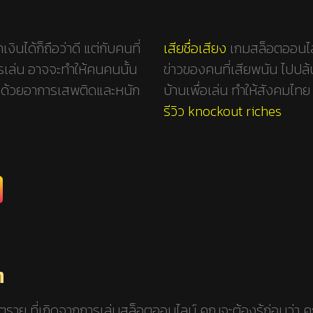
นได้ก็ถือว่าดี แต่กับคนที่
เสียชื่อเสียง
เกมสล็อตออนไลน
การเล่น อาจจะทำให้คนคนนั้น
ข่าวของคนที่เสียพนัน ไปปล
มาด้วยอาการเสพติดและหนัก
บ้านเพื่อเล่น ทำให้สังคมไทย
รีวิว knockout riches
ต
่เกิดจากการเล่นสล็อตออนไลน์ คุณจะต้องรู้ก่อนว่า คุณม