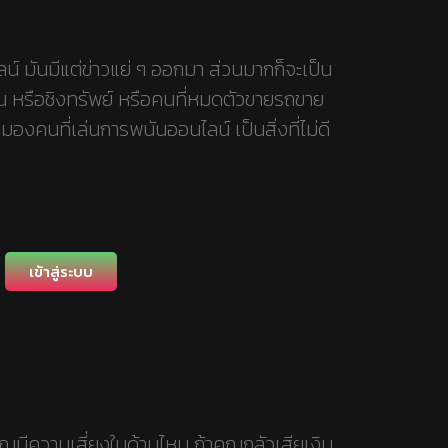
์ มันมีแต่ข่าวแย่ ๆ ออกมา ส่วนมากก็จะเป็น
้น หรือชิงทรัพย์ หรือคนที่หมดตัวขายรถขาย
 มองคนที่เล่นการพนันออนไลน์ เป็นสิ่งที่ไม่ดี
เข้าสู่ระบบ
ีความเสี่ยงในด้านไหน ถ้าคุณกลัวเสียเงิน