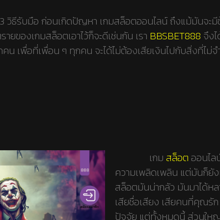
3 วิธีรับมือ ก่อนเกิดปัญหา เกมสล็อตออนไลน์ ถึงแม้มันจะมีข
นตรายของเกมสล็อตเอาไว้ก็จะดีเช่นกัน เรา
BBSBET888
จึงได
 เพื่อที่เพื่อน ๆ ทุกคน จะได้ไม่ต้องเสียเงินไปกับสิ่งที่ไม่จ
เกม
สล็อต
ออนไลน์
ความเพลิดเพลิน แต่มันก็
สล็อตมันน่ากลัว มันมาได้ห
เสียชื่อเสียง เสียคนที่คุณ
ปัจจัย แต่ทั้งหมดนี้ ส่วนใหญ่