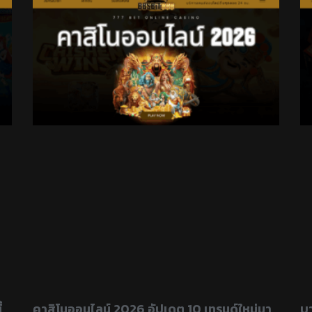
้
คาสิโนออนไลน์ 2026 อัปเดต 10 เทรนด์ใหม่มา
บา