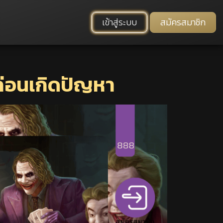
เข้าสู่ระบบ
สมัครสมาชิก
 ก่อนเกิดปัญหา