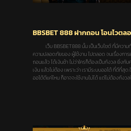
BBSBET 888 ฝากถอน โอนไวตลอ
เว็บ BBSBET888 นั้น เป็นเว็บไซต์ ที่มีความทันสม
ความปลอดภัยของ ผู้ใช้งาน ไปตลอด จนเรื่องการฝาก แ
ถอนแล้ว ได้เงินช้า ไม่ว่าใครก็ต้องเป็นกังวล ยิ่งก
เงิน แล้วไม่ต้อง เพราะว่า เรามีระบบออโต้ ที่ดีที่
ออโต้ดีแค่ไหน ก็อาจจะใช้งานไม่ได้ แต่ไม่ต้องกังวล