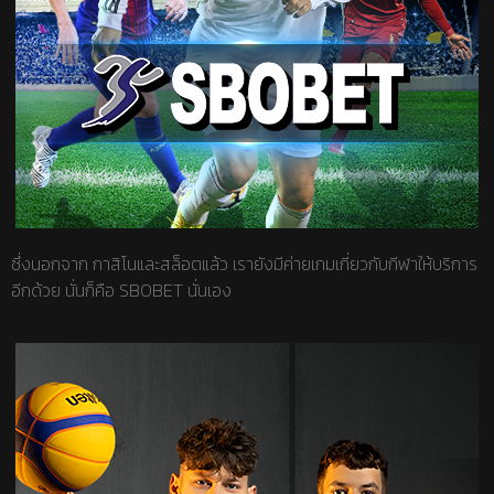
ซึ่งนอกจาก กาสิโนและสล็อตแล้ว เรายังมีค่ายเกมเกี่ยวกับกีฬาให้บริการ
อีกด้วย นั่นก็คือ SBOBET นั่นเอง