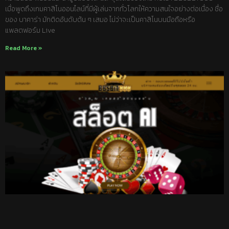
เมื่อพูดถึงเกมคาสิโนออนไลน์ที่มีผู้เล่นจากทั่วโลกให้ความสนใจอย่างต่อเนื่อง ชื่อ
ของ บาคาร่า มักติดอันดับต้น ๆ เสมอ ไม่ว่าจะเป็นคาสิโนบนมือถือหรือ
แพลตฟอร์ม Live
Read More »