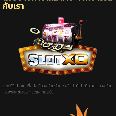
กับเรา
slotXO ค่ายเกมชื่อดัง ที่มาพร้อมกับการเข้าเล่นที่ไม่เหมือนใคร มาพร้อม
แอปพลิเคชันเฉพาะตัวและทันสมัย