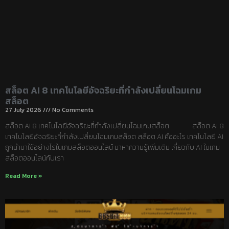
สล็อต AI 8 เทคโนโลยีอัจฉริยะที่กำลังเปลี่ยนโฉมเกม
สล็อต
27 July 2026
No Comments
สล็อต AI 8 เทคโนโลยีอัจฉริยะที่กำลังเปลี่ยนโฉมเกมสล็อต สล็อต AI 8
เทคโนโลยีอัจฉริยะที่กำลังเปลี่ยนโฉมเกมสล็อต สล็อต AI คืออะไร เทคโนโลยี AI
ถูกนำมาใช้อย่างไรในเกมสล็อตออนไลน์ มาหาความรู้เพิ่มเติม เกี่ยวกับ AI ในเกม
สล็อตออนไลน์กับเรา
Read More »