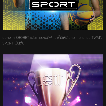
นอกจาก SBOBET แล้วค่ายเกมกีฬาเราก็มีให้เลือกมากมาย เช่น TWAIN
SPORT เป็นต้น