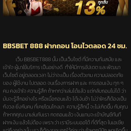
BBSBET 888 ฝากถอน โอนไวตลอด 24 ชม.
เว็บ BBSBET888 นั้น เป็นเว็บไซต์ ที่มีความทันสมัย และ
เข้าใจ ผู้มาใช้บริการ เป็นอย่างดี ทำให้มีการอัปเดต และพัฒนา
เว็บไซต์ อยู่ตลอดเวลา ไม่ว่าจะเป็น เรื่องตัวเกม ความปลอดภัย
ของ ผู้ใช้งาน ไปตลอด จนเรื่องการฝาก และ การถอนเงิน ทุก ๆ
คน คงเข้าใจ ความรู้สึก ถ้าหากว่าเล่นได้แล้ว แต่กลับถอนไม่ได้ ว่า
มันจะรู้สึกอย่างไร หรือเมื่อถอนแล้ว ได้เงินช้า ไม่ว่าใครก็ต้องเป็น
กังวล ยิ่งกับคน ที่เคยโดนโกงมา ความรู้สึกนี้ จะไม่เกิดขึ้น กับคุณ
ถ้าหากคุณ มาเล่นกับเรา กดถอนแล้ว เงินแทบจะเข้าบัญชีทันที
ฝากเงิน แล้วไม่ต้อง เพราะว่า เรามีระบบออโต้ ที่ดีที่สุด ในเอเชีย
แต่ถึงอย่างนั้น เรา ก็ต้องขอบอกไว้ก่อนว่า ถ้าหากมีปัญหาเกิดขึ้น