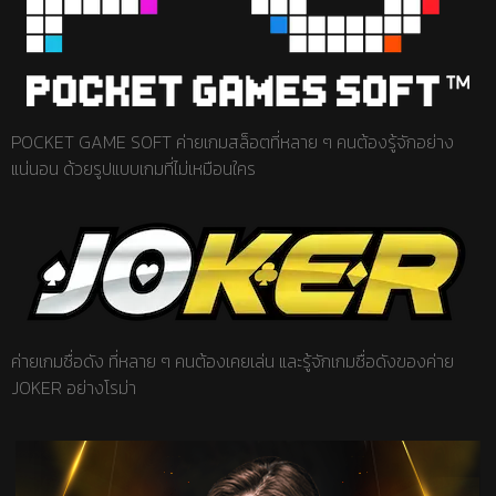
POCKET GAME SOFT ค่ายเกมสล็อตที่หลาย ๆ คนต้องรู้จักอย่าง
แน่นอน ด้วยรูปแบบเกมที่ไม่เหมือนใคร
ค่ายเกมชื่อดัง ที่หลาย ๆ คนต้องเคยเล่น และรู้จักเกมชื่อดังของค่าย
JOKER อย่างโรม่า