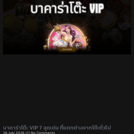
บาคาร่าโต๊ะ VIP 7 จุดเด่น ที่แตกต่างจากโต๊ะทั่วไป
26 July 2026
No Comments